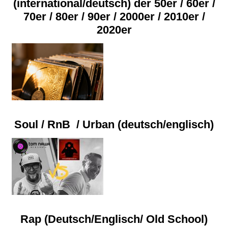
(international/deutsch) der 50er / 60er /
70er / 80er / 90er / 2000er / 2010er /
2020er
Soul / RnB / Urban (deutsch/englisch)
Rap (Deutsch/Englisch/ Old School)