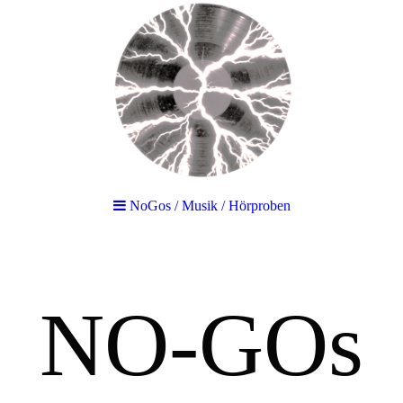
NoGos / Musik / Hörproben
NO-GOs