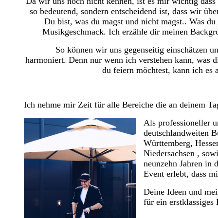
Da wir uns noch nicht kennen, ist es mir wichtig dass 
so bedeutend, sondern entscheidend ist, dass wir übe
Du bist, was du magst und nicht magst.. Was du 
Musikgeschmack. Ich erzähle dir meinen Backgro
So können wir uns gegenseitig einschätzen u
harmoniert. Denn nur wenn ich verstehen kann, was di
du feiern möchtest, kann ich es
Ich nehme mir Zeit für alle Bereiche die an deinem Ta
Als professioneller 
deutschlandweiten B
Württemberg, Hessen
Niedersachsen , sow
neunzehn Jahren in d
Event erlebt, dass m
Deine Ideen und mei
für ein erstklassiges